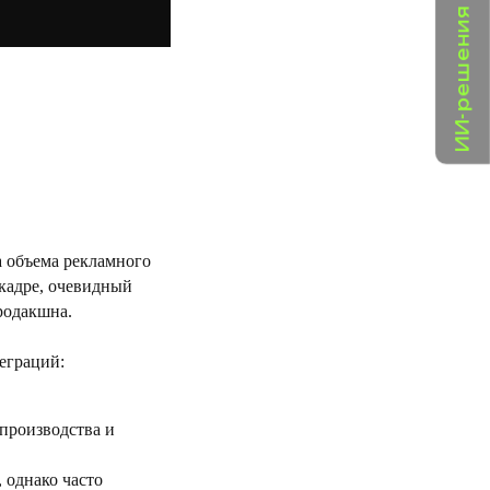
ИИ-решения для бизнеса
а объема рекламного
 кадре, очевидный
родакшна.
еграций:
 производства и
 однако часто