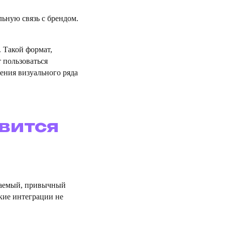
льную связь с брендом.
 Такой формат,
 пользоваться
нения визуального ряда
вится
аваемый, привычный
акие интеграции не