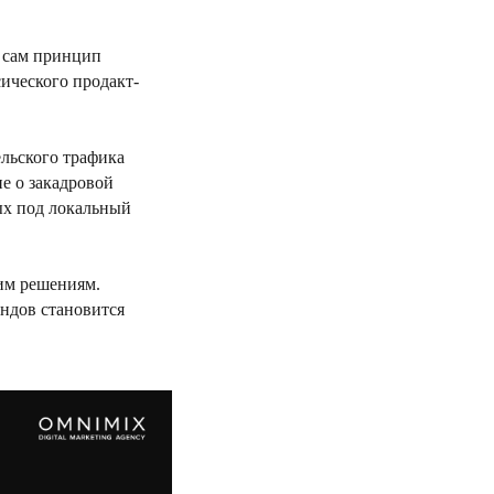
о сам принцип
ического продакт-
ельского трафика
е о закадровой
ых под локальный
ким решениям.
ендов становится