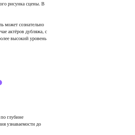
ого рисунка сцены. В
ль может сознательно
чае актёров дубляжа, с
более высокий уровень
о
 по глубине
ния узнаваемости до