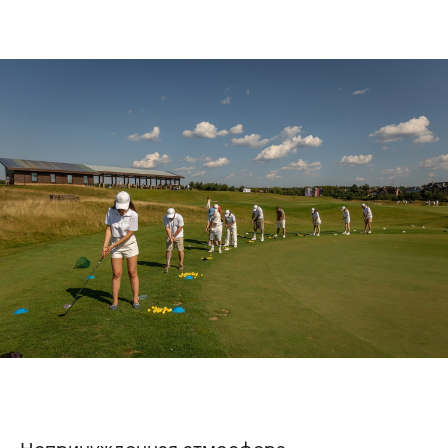
Я согласен с условиями
Политики обработки
персональных данных
и даю
согласие
на обработку моих персональных данных
Я согласен получать
информационную
рассылку
Обсудить проект
HI@OMNIMIX.RU
+7 (920) 685–85–27