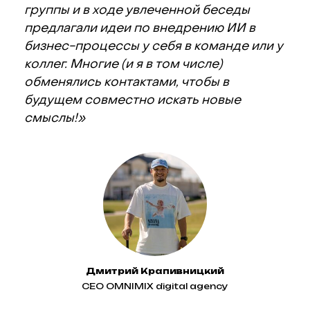
запуск
группы и в ходе увлеченной беседы
предлагали идеи по внедрению ИИ в
рекламы?
бизнес-процессы у себя в команде или у
коллег. Многие (и я в том числе)
Расскажем, какие подходы работают в вашей
обменялись контактами, чтобы в
категории на опыте 100+ проектов агентства.
будущем совместно искать новые
Подберем рекламные каналы, составим
смыслы!»
медиаплан и презентацию стратегического
продвижения вашего проекта
Отвечу в ближайшее время!
Андрей
Майданник
КОММЕРЧЕСКИЙ ДИРЕКТОР
Дмитрий Крапивницкий
CEO OMNIMIX digital agency