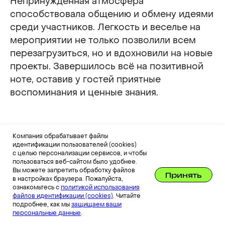
Непринужденная атмосфера
способствовала общению и обмену идеями
ИМИДЖЕВЫЙ МАРКЕТИНГ
среди участников. Легкость и веселье на
КОНВЕРСИОННЫЙ МАРКЕТИНГ
мероприятии не только позволили всем
перезагрузиться, но и вдохновили на новые
РАБОТА С ЛИДЕРАМИ МНЕНИЙ
проекты. Завершилось всё на позитивной
КИБЕРСПОРТ 360
ноте, оставив у гостей приятные
ПРОИЗВОДСТВО КОНТЕНТА
воспоминания и ценные знания.
МЕНЕДЖМЕНТ
СКВОЗНАЯ АНАЛИТИКА И ИНТЕГРАЦИЯ КАНАЛОВ
УСТОЙЧИВОЕ РАЗВИТИЕ
Компания обрабатывает файлы
«Мы давно хотели создать мероприятие,
идентификации пользователей (cookies)
где участники могли бы не только
с целью персонализации сервисов, и чтобы
пользоваться веб-сайтом было удобнее.
обсуждать деловые темы, но и
Вы можете запретить обработку файлов
Подписывайтесь на еженедельную рассылку
Принять
переживать совместный, уникальный
в настройках браузера. Пожалуйста,
о диджитал инструментах, новинках
ознакомьтесь с
политикой использования
и исследованиях!
опыт. Очень рады, что OMNIMIX стал
файлов идентификации (cookies)
. Читайте
нашим партнером в этом эксперименте.
подробнее, как мы
защищаем ваши
персональные данные
.
Формат «лекции + гольф, яхты и