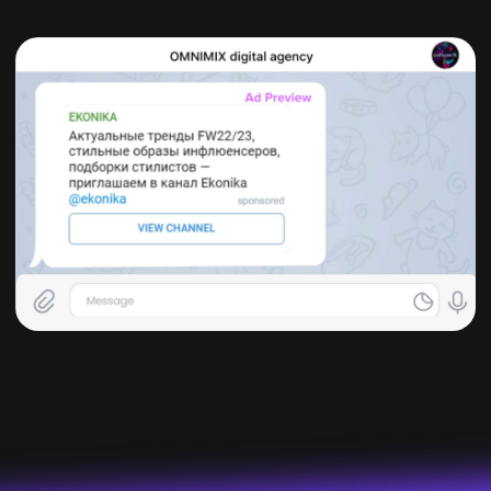
подборку конкретных каналов, которые публикую
материал по тематиками fashion, мода, стиль и
тренды. Так, это были каналы конкурентов,
авторские каналы модных фешн-блогеров и
знаменитых селебрити (Маша Миногарова, Ольга
Карпуть, Вера Брежнева) и так далее. По итогу мы
собрали более 100 подходящих каналов и начали
запуск рекламных объявлений.
Распределение бюджета
При настройке рекламы необходимо зачислить
определенную сумму на данное рекламное
объявление. Возможность установить лимит
исключена.
Объявления
Интерфейс рекламного кабинета в Телеграм пока не
дает возможность скрыть остановленные
объявления. Нет фильтров и функций архивации,
только поиск по названию объявления и URL. Наше
решение – добавлять приставку «ON». Если