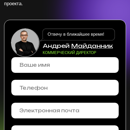
Подписывайтесь на еженедельную рассылку
о диджитал инструментах, новинках
и исследованиях!
Я согласен с условиями
Политики обработки
персональных данных
и даю
согласие на обработку моих
персональных данных
Я согласен получать
информационную рассылку
ПОДПИСАТЬСЯ
Политика обработки персональных данных
Согласие на обработку персональных данных
Политика использования данных (cookies)
Согласие на получение рассылок