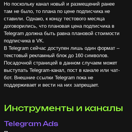
рекламное объявление с текстом:
«Модная
база и трендовые аутфиты, стильные
подборки обуви и аксессуаров от
инфлюенсеров — каждый день в телеграм-
канале Ekonika //
t.me/ekonika
»
или
«Актуальные тренды FW22/23, стильные
образы инфлюенсеров, подборки
стилистов — приглашаем в телеграм-
канал Ekonika //
t.me/ekonika
»
. Мы решили
рекламировать сразу Telegram-канал
клиента, а не отдельный товар или услугу.