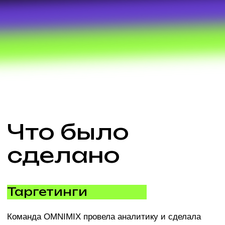
объявление останавливали, то переименовывали
его с «ON» на «OFF».
Статистика
Статистика не позволяет оценить стоимость
подписчика. Эту метрику мы рассчитывали
«вручную» с помощью ежедневных отчетов в
Google-таблицах.
Размещения и результаты
За первые 6 дней стоимость подписчика составила
39,52 руб.(до НДС), что считается хорошим
результатом. Далее она начала расти – в последние
6 дней того же месяца стоимость составила уже 69
руб (до НДС). Средняя стоимость подписчика за
весь период размещения (один месяц) – 46,96 руб
(до НДС). При этом, на протяжении всего месяца
мы оптимизировали рекламные кампании, искали
работающие таргетинги и отключали нерабочие
каналы.