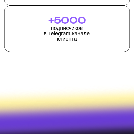
ПОЛНАЯ ВЕРСИЯ КЕЙСА
Эконика
Читать статью
СЛЕДУЮЩИЙ ПРОЕКТ
My food
и Level Kitchen
Изучить кейс