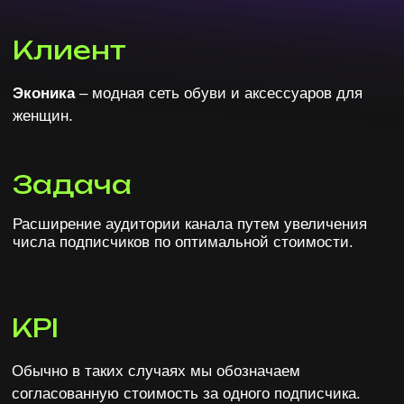
KPI
Обычно в таких случаях мы обозначаем
согласованную стоимость за одного подписчика.
Но поскольку канал новый и размещений ранее
там не было, то плана по цене подписчика не
ставили. Однако, к концу тестового месяца
договорились, что плановая цена подписчика в
Telegram должна быть равна плановой стоимости
подписчика в VK.
В Telegram сейчас доступен лишь один формат –
текстовый рекламный блок до 160 символов.
Посадочной страницей в данном случаем может
выступать Telegram-канал, пост в канале или чат-
бот. Внешние ссылки Telegram пока не
поддерживает и вести на них запрещает.
Инструменты и каналы
Telegram Ads
Продвижение мы начали с нацеленностью
на привлечение подписчиков в Telegram-
канал клиента. Например, было запущено