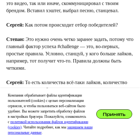
это видео, так или иначе, скоммуницировал с твоим
брендом. Вставил хэштег, выбрал песню, станцевал.
Сергей:
Как потом происходит отбор победителей?
Степан:
Это нужно очень четко заранее задать, потому что
главный фактор успеха #challenge — это, во-первых,
простые правила. Условно, станцуй, у кого больше лайков,
например, тот получит что-то. Правила должны быть
четкими.
Сергей:
То есть количества всё-таки лайков, количество
просмотров важно?
Компания обрабатывает файлы идентификации
пользователей (cookies) с целью персонализации
Степан:
Нет. Я тебе просто пример привёл.
сервисов, и чтобы пользоваться веб-сайтом было
удобнее. Вы можете запретить обработку файлов
Принять
в настройках браузера. Пожалуйста, ознакомьтесь
Сергей:
Я это к тому, что наличие фрод, что он всё-таки,
с
политикой использования файлов идентификации
когда-то придёт.
(cookies)
. Читайте подробнее, как мы
защищаем ваши
персональные данные
.
Степан:
Не знаю. Не знаю. Соответственно,