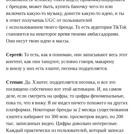
с брендом, может быть, купить баночку чего-то или
включить какую-то музыку, донести какую-то идею, и ты
в ответ получаешь UGC от пользователей
c использованием твоего бренда. То есть аудитория TikTok
становится на некоторое время твоими амбассадорами.
Они несут твою идею в массы.
Сергей:
То есть, как я понимаю, они записывают весь этот
контент, как они танцуют, условно говоря, макарену
и внизу у них есть хэштег, песенка подцепляется.
Степан:
Да. Хэштег, подцепляется песенка, и все это
посвящено собственно вот этой активации. И, на самом
деле, если смотреть на цифры, то цифры феноменальные,
пока то, что я вижу. Я не видел ничего похожего на других
платформах. Некоторые бренды за 2 месяца существования
хэштега набирают по 300 млн. просмотров видео, по 200
тыс. записанных видео. Цифры довольно интересные.
Каждый практически из пользователей, который записал