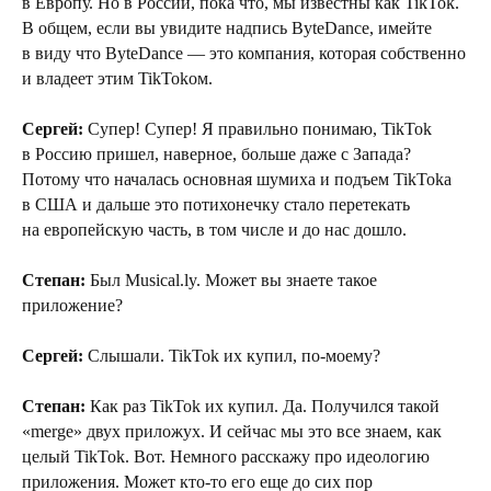
в Европу. Но в России, пока что, мы известны как TikTok.
В общем, если вы увидите надпись ByteDance, имейте
в виду что ByteDance — это компания, которая собственно
и владеет этим TikTokом.
Сергей:
Супер! Супер! Я правильно понимаю, TikTok
в Россию пришел, наверное, больше даже с Запада?
Потому что началась основная шумиха и подъем TikTokа
в США и дальше это потихонечку стало перетекать
на европейскую часть, в том числе и до нас дошло.
Степан:
Был Musical.ly. Может вы знаете такое
приложение?
Сергей:
Слышали. TikTok их купил, по-моему?
Степан:
Как раз TikTok их купил. Да. Получился такой
«merge» двух приложух. И сейчас мы это все знаем, как
целый TikTok. Вот. Немного расскажу про идеологию
приложения. Может кто-то его еще до сих пор