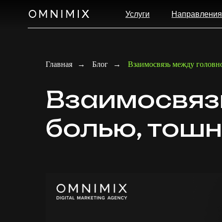
Услуги
Направления
К
Главная
→
Блог
→
Взаимосвязь между головн
Взаимос
в
яз
болью, тошн