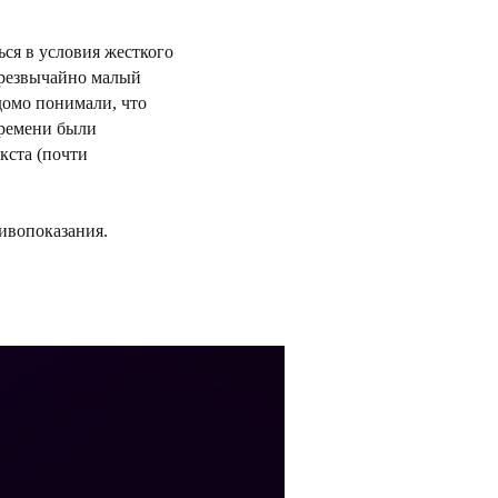
ся в условия жесткого
 чрезвычайно малый
домо понимали, что
времени были
кста (почти
ивопоказания.