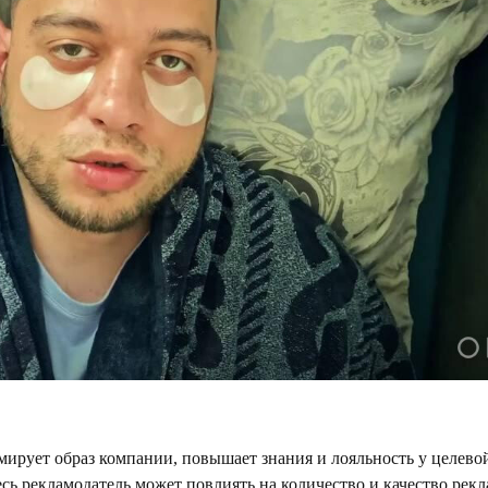
рует образ компании, повышает знания и лояльность у целевой
есь рекламодатель может повлиять на количество и качество рек