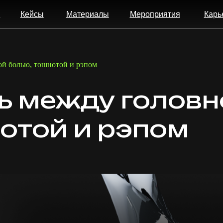
ейсы
Материалы
Мероприятия
Карьера
Конт
ой болью, тошнотой и рэпом
ь между головн
отой и рэпом