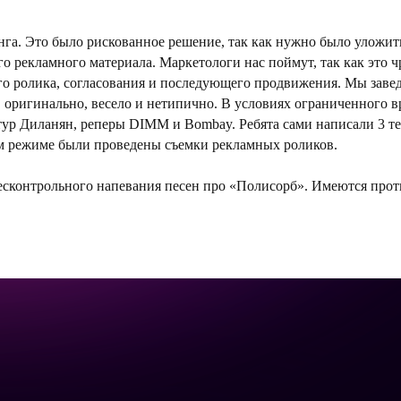
га. Это было рискованное решение, так как нужно было уложить
го рекламного материала. Маркетологи нас поймут, так как это
ого ролика, согласования и последующего продвижения. Мы заве
о, оригинально, весело и нетипично. В условиях ограниченного 
ур Диланян, реперы DIMM и Bombay. Ребята сами написали 3 те
ом режиме были проведены съемки рекламных роликов.
сконтрольного напевания песен про «Полисорб». Имеются прот