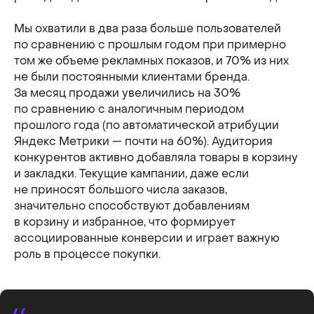
Мы охватили в два раза больше пользователей
по сравнению с прошлым годом при примерно
HI@OMNIMIX.RU
том же объеме рекламных показов, и 70% из них
+7 (920) 685–85–27
не были постоянными клиентами бренда.
За месяц продажи увеличились на 30%
ИМИДЖЕВЫЙ МАРКЕТИНГ
по сравнению с аналогичным периодом
КОНВЕРСИОННЫЙ МАРКЕТИНГ
прошлого года (по автоматической атрибуции
Яндекс Метрики — почти на 60%). Аудитория
РАБОТА С ЛИДЕРАМИ МНЕНИЙ
конкурентов активно добавляла товары в корзину
КИБЕРСПОРТ 360
и закладки. Текущие кампании, даже если
ПРОИЗВОДСТВО КОНТЕНТА
не приносят большого числа заказов,
МЕНЕДЖМЕНТ
значительно способствуют добавлениям
СКВОЗНАЯ АНАЛИТИКА И ИНТЕГРАЦИЯ КАНАЛОВ
в корзину и избранное, что формирует
УСТОЙЧИВОЕ РАЗВИТИЕ
ассоциированные конверсии и играет важную
роль в процессе покупки.
Подписывайтесь на еженедельную рассылку