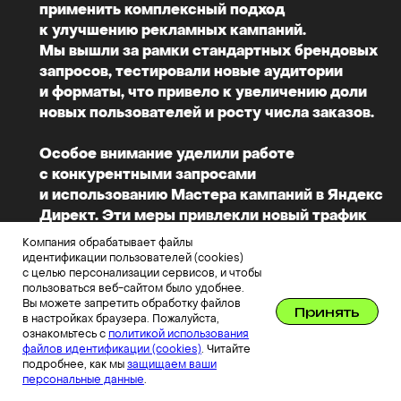
применить комплексный подход
к улучшению рекламных кампаний.
Мы вышли за рамки стандартных брендовых
запросов, тестировали новые аудитории
и форматы, что привело к увеличению доли
новых пользователей и росту числа заказов.
Особое внимание уделили работе
с конкурентными запросами
и использованию Мастера кампаний в Яндекс
Директ. Эти меры привлекли новый трафик
и улучшили конверсии, даже в условиях
Компания обрабатывает файлы
высокой конкуренции. Тщательная
идентификации пользователей (cookies)
с целью персонализации сервисов, и чтобы
настройка и регулярная оптимизация
пользоваться веб-сайтом было удобнее.
помогли увеличить количество заказов,
Вы можете запретить обработку файлов
Принять
подтверждая эффективность проведенных
в настройках браузера. Пожалуйста,
ознакомьтесь с
политикой использования
кампаний.
файлов идентификации (cookies)
. Читайте
подробнее, как мы
защищаем ваши
— Людмила Ковалева, Аккаунт
персональные данные
.
директор OMNIMIX digital agency