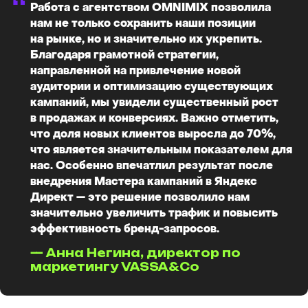
“
Работа с агентством OMNIMIX позволила
о диджитал инструментах, новинках
и исследованиях!
нам не только сохранить наши позиции
на рынке, но и значительно их укрепить.
Благодаря грамотной стратегии,
направленной на привлечение новой
Я согласен с условиями
Политики обработки
персональных данных
и даю
согласие на обработку
аудитории и оптимизацию существующих
моих персональных данных
кампаний, мы увидели существенный рост
Я согласен получать
информационную рассылку
в продажах и конверсиях. Важно отметить,
что доля новых клиентов выросла до 70%,
ПОДПИСАТЬСЯ
что является значительным показателем для
нас. Особенно впечатлил результат после
внедрения Мастера кампаний в Яндекс
Директ — это решение позволило нам
Политика обработки персональных данных
значительно увеличить трафик и повысить
Согласие на обработку персональных данных
эффективность бренд-запросов.
Политика использования данных (cookies)
Согласие на получение рассылок
Реквизиты
— Анна Негина, директор по
Договор оферты
маркетингу VASSA&Co
Все права защищены
© 2026 — OMNIMIX