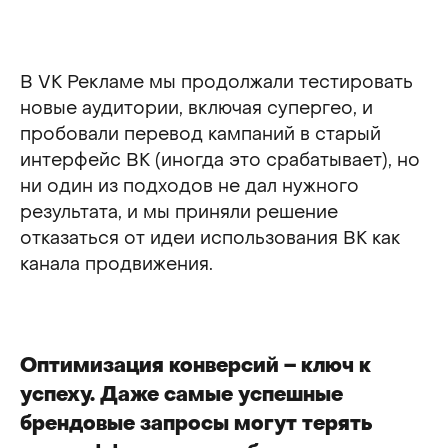
Планируете
В VK Рекламе мы продолжали тестировать
новые аудитории, включая супергео, и
запуск
пробовали перевод кампаний в старый
рекламы?
интерфейс ВК (иногда это срабатывает), но
ни один из подходов не дал нужного
результата, и мы приняли решение
Расскажем, какие подходы работают в вашей
категории на опыте 100+ проектов агентства.
отказаться от идеи использования ВК как
Подберем рекламные каналы, составим
канала продвижения.
медиаплан и презентацию стратегического
продвижения вашего проекта
Оптимизация конверсий – ключ к
Отвечу в ближайшее время!
Андрей
Майданник
успеху. Даже самые успешные
КОММЕРЧЕСКИЙ ДИРЕКТОР
брендовые запросы могут терять