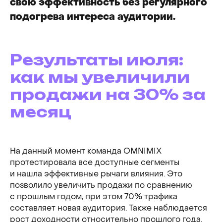
свою эффективность без регулярного
подогрева интереса аудитории.
Результаты июля:
как мы увеличили
продажи на 30% за
месяц
Я согласен с условиями
Политики обработки
персональных данных
и даю
согласие
на обработку моих персональных данных
Я согласен получать
информационную
На данный момент команда OMNIMIX
рассылку
протестировала все доступные сегменты
и нашла эффективные рычаги влияния. Это
Обсудить проект
позволило увеличить продажи по сравнению
с прошлым годом, при этом 70% трафика
составляет новая аудитория. Также наблюдается
рост доходности относительно прошлого года.