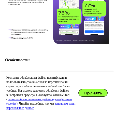
Особенности:
Появляется, когда пользователь строит маршрут или
Компания обрабатывает файлы идентификации
скорость автомобиля равна нулю
пользователей (cookies) с целью персонализации
сервисов, и чтобы пользоваться веб-сайтом было
Показывает детали предложения и кнопку с
удобнее. Вы можете запретить обработку файлов
Принять
призывом к действию при клике
в настройках браузера. Пожалуйста, ознакомьтесь
Модель закупки: fixCPM
с
политикой использования файлов идентификации
(cookies)
. Читайте подробнее, как мы
защищаем ваши
персональные данные
.