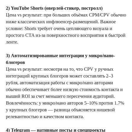
2) YouTube Shorts (оверлей-стикер, постролл)
Цена vs результат: при больших объёмах CPM/CPV обычно
ниже классических инфлюенсер-размещений. Важное
условие: Shorts требует очень цепляющего визуала и
простого CTA из-за поверхностного восприятия в быстрой
ленте.
HI@OMNIMIX.RU
+7 (920) 685–85–27
3) Автоматизированные интеграции у микро/нано-
блогеров
ИМИДЖЕВЫЙ МАРКЕТИНГ
Цена vs результат: несмотря на то, что CPV у ручных
КОНВЕРСИОННЫЙ МАРКЕТИНГ
интеграций крупных блогеров может составлять 2–3
рубля, автоматизация работы с микро/нано авторами
РАБОТА С ЛИДЕРАМИ МНЕНИЙ
обычно обеспечивает более низкую стоимость контакта и
КИБЕРСПОРТ 360
выший ROI за счет меньшего пересечения аудиторий.
ПРОИЗВОДСТВО КОНТЕНТА
Вовлечённость: у микро/нано авторов 5–10% против 1.7%
МЕНЕДЖМЕНТ
у крупных блогеров — разница объясняется нишевой
СКВОЗНАЯ АНАЛИТИКА И ИНТЕГРАЦИЯ КАНАЛОВ
релевантностью и качеством контакта.
УСТОЙЧИВОЕ РАЗВИТИЕ
4) Telegram — нативные посты и спецпроекты