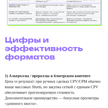
Андрей
Майданник
КОММЕРЧЕСКИЙ ДИРЕКТОР
Цифры и
эффективность
форматов
1) Альтроллы / прероллы в блогерском контенте
Я согласен с условиями
Политики обработки
Цена vs результат: при ручных сделках CPV/CPM обычно
персональных данных
и даю
согласие
на обработку моих персональных данных
выше массовых Shorts, но закупка сеткой с единым CPV
обеспечивает прогнозируемую стоимость.
Я согласен получать
информационную рассылку
Дополнительное преимущество — бонусные просмотры
Обсудить проект
«длинного хвоста».