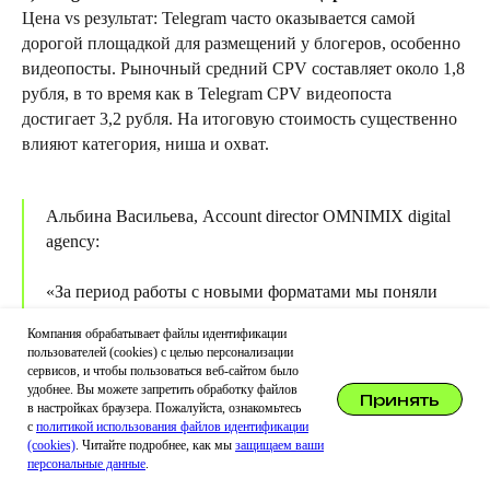
Цена vs результат: Telegram часто оказывается самой
дорогой площадкой для размещений у блогеров, особенно
видеопосты. Рыночный средний CPV составляет около 1,8
Подписывайтесь на еженедельную рассылку
рубля, в то время как в Telegram CPV видеопоста
о диджитал инструментах, новинках
достигает 3,2 рубля. На итоговую стоимость существенно
и исследованиях!
влияют категория, ниша и охват.
Я согласен с условиями
Политики обработки
персональных данных
и даю
согласие на обработку моих
Альбина Васильева, Account director OMNIMIX digital
персональных данных
agency:
Я согласен получать
информационную рассылку
«За период работы с новыми форматами мы поняли
ПОДПИСАТЬСЯ
главное: универсального решения нет. Альтроллы
Компания обрабатывает файлы идентификации
отлично работают для mass-awareness, но если нужна
пользователей (cookies) с целью персонализации
глубокая вовлеченность — подключайте микро-
сервисов, и чтобы пользоваться веб-сайтом было
удобнее. Вы можете запретить обработку файлов
блогеров. Shorts дают космические охваты, но сложные
Принять
в настройках браузера. Пожалуйста, ознакомьтесь
продукты там не будет сложно продать.
Политика обработки персональных данных
с
политикой использования файлов идентификации
Согласие на обработку персональных данных
Самый важный инсайт — не гоняться за одной
(cookies)
. Читайте подробнее, как мы
защищаем ваши
Политика использования данных (cookies)
персональные данные
.
метрикой. CPV в 50 копеек в Shorts может быть менее
Согласие на получение рассылок
Реквизиты